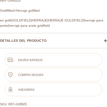
REF-GH0925
Goldfilled>Herraje golfilled
en golfi|GOLDFIELD|HERRAJE|HERRAJE GOLDFIELD|herraje para
arete|herraje para arete goldfield
DETALLES DEL PRODUCTO
ENVÍOS RÁPIDOS
COMPRA SEGURA
ASESORÍAS
SKU:
REF-GH0925