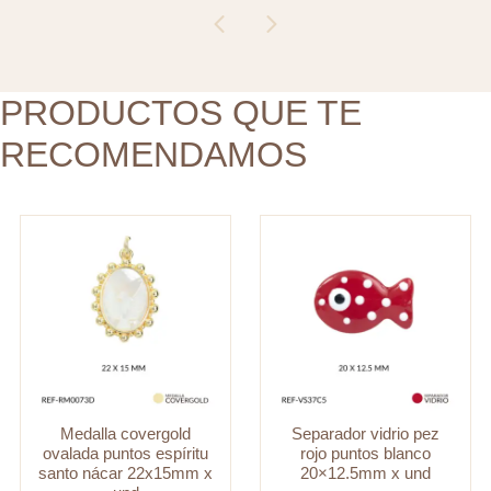
espíritu
blanco
santo
20x12.5mm
nácar
x
22x15mm
PRODUCTOS QUE TE
und
x
cantidad
RECOMENDAMOS
und
cantidad
Medalla covergold
Separador vidrio pez
ovalada puntos espíritu
rojo puntos blanco
santo nácar 22x15mm x
20×12.5mm x und