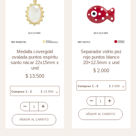
Medalla covergold
Separador vidrio pez
ovalada puntos espíritu
rojo puntos blanco
santo nácar 22x15mm x
20×12.5mm x und
und
$
2.000
$
13.500
Compras 1 - 5
$
2.000
Compras 1 - 2
$
13.500
Separador
Medalla
vidrio
AÑADIR AL CARRITO
covergold
pez
AÑADIR AL CARRITO
ovalada
rojo
puntos
puntos