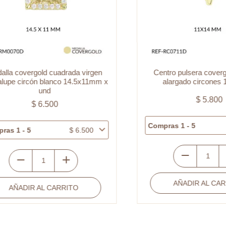
 covergold cuadrada virgen
Centro pulsera covergold
e circón blanco 14.5x11mm x
alargado circones 11
und
$
5.800
$
6.500
Compras 1 - 5
$
1 - 5
$
6.500
Centro
edalla
pulsera
overgold
AÑADIR AL CARRIT
covergold
ÑADIR AL CARRITO
uadrada
corazón
irgen
alargado
uadalupe
circones