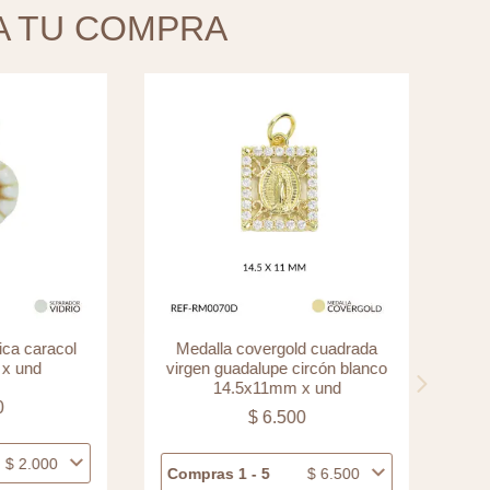
A TU COMPRA
ca caracol
Medalla covergold cuadrada
x und
virgen guadalupe circón blanco
c
14.5x11mm x und
0
$
6.500
$
2.000
Compras 1 - 5
$
6.500
Com