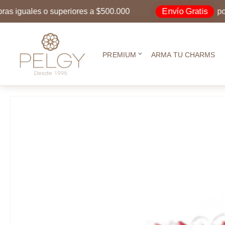
Envío Gratis
guales o superiores a $500.000
por com
PREMIUM
ARMA TU CHARMS