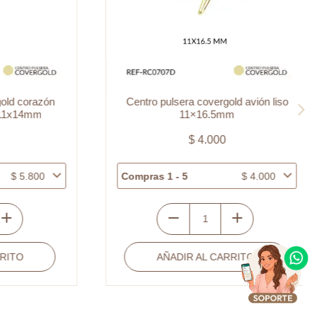
 corazón
Centro pulsera covergold avión liso
x14mm
11×16.5mm
$
4.000
5.800
Compras 1 - 5
$
4.000
Centro
pulsera
O
AÑADIR AL CARRITO
covergold
avión
liso
11x16.5mm