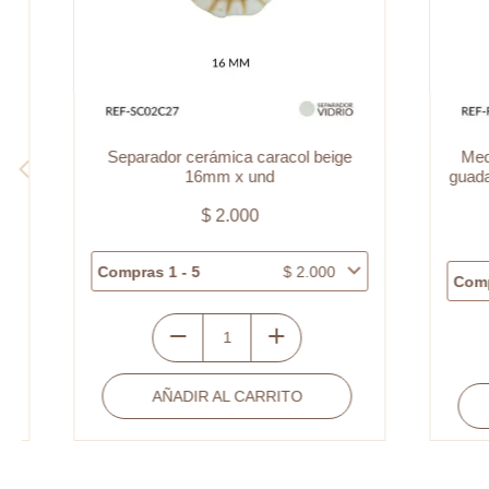
Separador cerámica caracol beige
Medalla
16mm x und
guadalup
$
2.000
Compras 1 - 5
$
2.000
Compras 
Separador
M
cerámica
c
AÑADIR AL CARRITO
caracol
A
c
beige
v
16mm
g
x