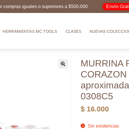
Envío Gratis
pras iguales o superiores a $500.000
p
HERRAMIENTAS MC TOOLS
CLASES
NUEVAS COLECCIO
MURRINA 
CORAZON 
aproximada
0308C5
$
16.000
Sin existencias