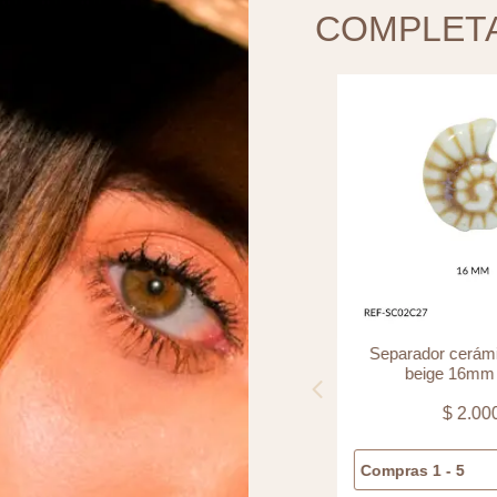
COMPLET
Separador vidrio ovalado azul h
Separador cerámi
16x12mm x und
beige 16mm 
$
4.300
$
2.00
Compras 1 - 5
$
4.300
Compras 1 - 5