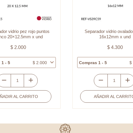
dor vidrio pez rojo puntos
Separador vidrio ovalado
anco 20×12.5mm x und
16x12mm x und
$
2.000
$
4.300
1 - 5
$
2.000
Compras 1 - 5
$
eparador
Separador
idrio
vidrio
ÑADIR AL CARRITO
AÑADIR AL CARRIT
ez
ovalado
ojo
azul
untos
h
lanco
16x12mm
0x12.5mm
x