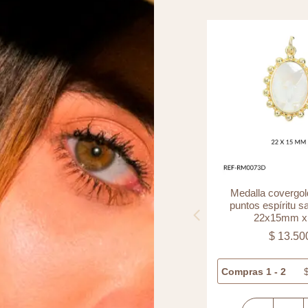
Separador laminado cilindro
Medalla covergol
diamantado 6x3mm x und
puntos espíritu s
22x15mm x
$
9.000
$
13.50
Compras 1 - 5
$
9.000
Compras 1 - 2