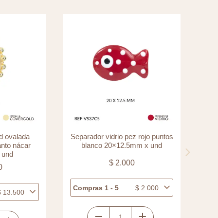
d ovalada
Separador vidrio pez rojo puntos
Sep
anto nácar
blanco 20×12.5mm x und
 und
$
2.000
0
Compras 1 - 5
$
2.000
Com
$
13.500