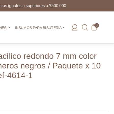
guales o superiores a $500.000
0
NES|
INSUMOS PARA BISUTERÍA
cílico redondo 7 mm color
eros negros / Paquete x 10
ef-4614-1