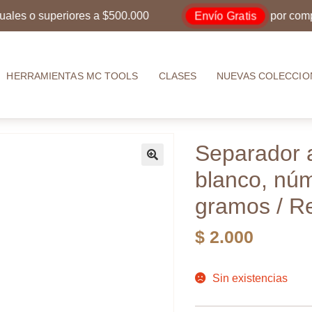
Envío Gratis
 o superiores a $500.000
por compras i
HERRAMIENTAS MC TOOLS
CLASES
NUEVAS COLECCIO
Separador a
blanco, núm
gramos / R
$
2.000
Sin existencias