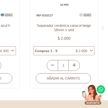
 azul h
Separador cerámica caracol beige
16mm x und
$
2.000
4.300
Compras 1 - 5
$
2.000
Separador
cerámica
O
AÑADIR AL CARRITO
caracol
beige
16mm
x
und