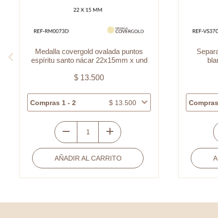
Medalla covergold ovalada puntos
Separa
espíritu santo nácar 22x15mm x und
bl
$
13.500
Compras 1 - 2
$
13.500
Compras 
Medalla
S
covergold
v
AÑADIR AL CARRITO
A
ovalada
p
puntos
r
espíritu
p
santo
b
nácar
2