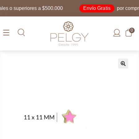
Envío Gratis
s o superiores a $500.000
por compras 
0