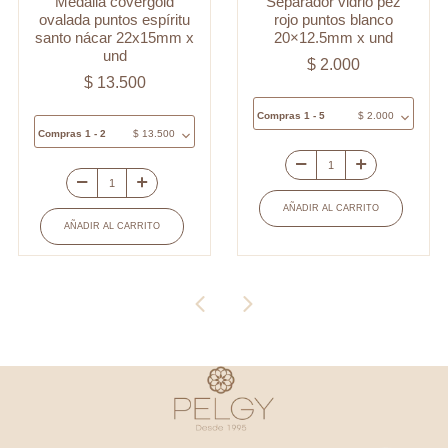
Medalla covergold
Separador vidrio pez
ovalada puntos espíritu
rojo puntos blanco
santo nácar 22x15mm x
20×12.5mm x und
und
$
2.000
$
13.500
Compras 1 - 5
$
2.000
Compras 1 - 2
$
13.500
Separador
Medalla
vidrio
AÑADIR AL CARRITO
covergold
pez
AÑADIR AL CARRITO
ovalada
rojo
puntos
puntos
espíritu
blanco
santo
20x12.5mm
nácar
x
22x15mm
und
x
cantidad
und
cantidad