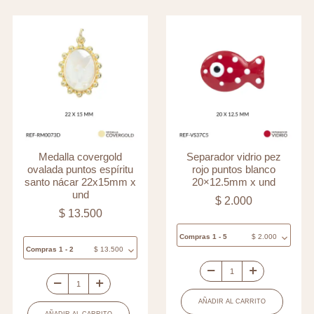
Medalla covergold
Separador vidrio pez
ovalada puntos espíritu
rojo puntos blanco
santo nácar 22x15mm x
20×12.5mm x und
und
$
2.000
$
13.500
Compras 1 - 5
$
2.000
Compras 1 - 2
$
13.500
Separador
Medalla
vidrio
AÑADIR AL CARRITO
covergold