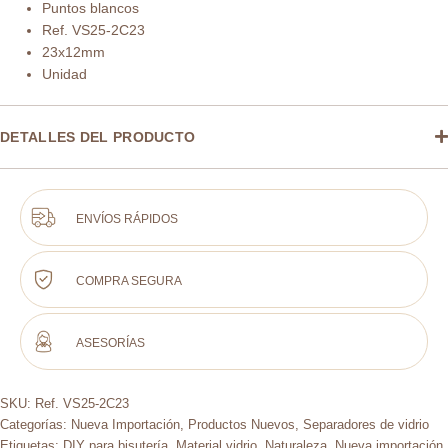
Puntos blancos
Ref. VS25-2C23
23x12mm
Unidad
DETALLES DEL PRODUCTO
ENVÍOS RÁPIDOS
COMPRA SEGURA
ASESORÍAS
SKU:
Ref. VS25-2C23
Categorías:
Nueva Importación
,
Productos Nuevos
,
Separadores de vidrio
Etiquetas:
DIY para bisutería
,
Material vidrio
,
Naturaleza
,
Nueva importación
,