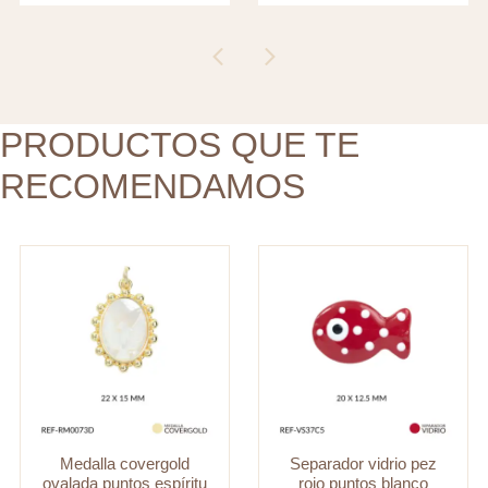
rojo
puntos
puntos
espíritu
blanco
santo
20x12.5mm
nácar
x
22x15mm
PRODUCTOS QUE TE
und
x
cantidad
RECOMENDAMOS
und
cantidad
Medalla covergold
Separador vidrio pez
ovalada puntos espíritu
rojo puntos blanco