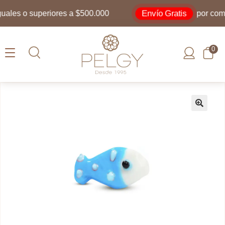
Envío Gratis
les o superiores a $500.000
por compra
0