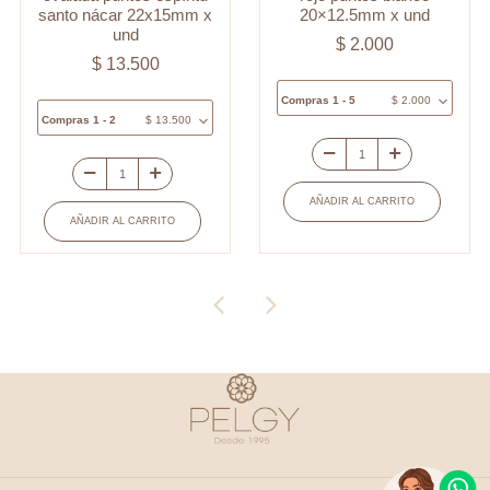
santo nácar 22x15mm x
20×12.5mm x und
und
$
2.000
$
13.500
Compras 1 - 5
$
2.000
Compras 1 - 2
$
13.500
Separador
Medalla
vidrio
AÑADIR AL CARRITO
covergold
pez
AÑADIR AL CARRITO
ovalada
rojo
puntos
puntos
espíritu
blanco
santo
20x12.5mm
nácar
x
22x15mm
und
x
cantidad
und
cantidad