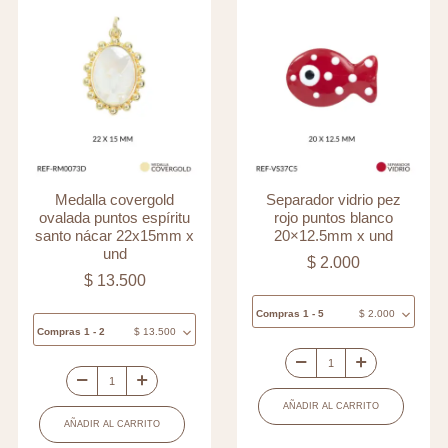
Medalla covergold
Separador vidrio pez
ovalada puntos espíritu
rojo puntos blanco
santo nácar 22x15mm x
20×12.5mm x und
und
$
2.000
$
13.500
Compras 1 - 5
$
2.000
Compras 1 - 2
$
13.500
Separador
Medalla
vidrio
AÑADIR AL CARRITO
covergold
pez
AÑADIR AL CARRITO
ovalada