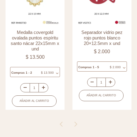
Medalla covergold
Separador vidrio pez
ovalada puntos espíritu
rojo puntos blanco
santo nácar 22x15mm x
20×12.5mm x und
und
$
2.000
$
13.500
Compras 1 - 5
$
2.000
Compras 1 - 2
$
13.500
Separador
Medalla
vidrio
AÑADIR AL CARRITO
covergold
pez
AÑADIR AL CARRITO
ovalada
rojo
puntos
puntos
espíritu
blanco
santo
20x12.5mm