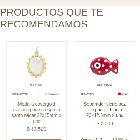
nácar
x
22x15mm
PRODUCTOS QUE TE
und
x
cantidad
RECOMENDAMOS
und
cantidad
Medalla covergold
Separador vidrio pez
ovalada puntos espíritu
rojo puntos blanco
santo nácar 22x15mm x
20×12.5mm x und
und
$
2.000
$
13.500
Compras 1 - 5
$
2.000