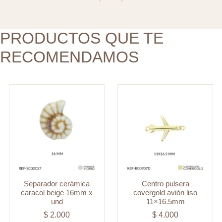
und
cantidad
cantidad
PRODUCTOS QUE TE
RECOMENDAMOS
Separador cerámica
Centro pulsera
caracol beige 16mm x
covergold avión liso
und
11×16.5mm
$
2.000
$
4.000