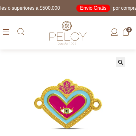
Envío Gratis
 o superiores a $500.000
por compras i
0