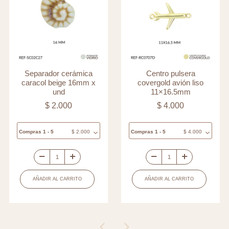
Separador cerámica
Centro pulsera
caracol beige 16mm x
covergold avión liso
und
11×16.5mm
$
2.000
$
4.000
Compras 1 - 5
$
2.000
Compras 1 - 5
$
4.000
Separador
Centro
cerámica
pulsera
AÑADIR AL CARRITO
AÑADIR AL CARRITO
caracol
covergold
beige
avión
16mm
liso
x
11x16.5mm