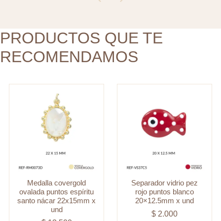
santo
20x12.5mm
nácar
x
22x15mm
PRODUCTOS QUE TE
und
x
cantidad
RECOMENDAMOS
und
cantidad
Medalla covergold
Separador vidrio pez
ovalada puntos espíritu
rojo puntos blanco
santo nácar 22x15mm x
20×12.5mm x und
und
$
2.000