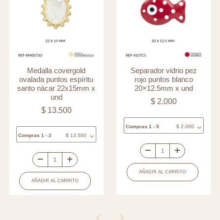
Medalla covergold
Separador vidrio pez
ovalada puntos espíritu
rojo puntos blanco
santo nácar 22x15mm x
20×12.5mm x und
und
$
2.000
$
13.500
Compras 1 - 5
$
2.000
Compras 1 - 2
$
13.500
Separador
Medalla
vidrio
AÑADIR AL CARRITO
covergold
pez
AÑADIR AL CARRITO
ovalada
rojo
puntos
puntos
espíritu
blanco